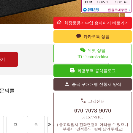
화장품용기수입 홈페이지 바로가기
카카오톡 상담
위챗 상담
ID : hmtradechina
희명무역 공식블로그
중국 구매대행 신청서 양식
 문의를
.
고객센터
070-7078-9070
or 1577-9183
ㅍ
ㅎ
제주도상품
셔틀콕
컨텐츠
( 출고작업시 전화연결이 어려울 수 있으니
부재시 "견적문의" 란에 남겨주세요)