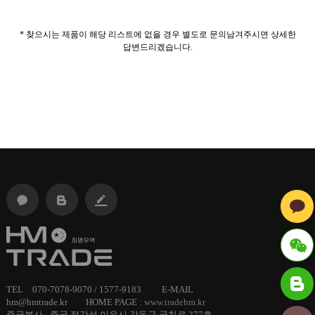
* 찾으시는 제품이 해당 리스트에 없을 경우 별도로 문의남겨주시면 상세한
답변드리겠습니다.
ID :
TEL 070-7078-9070 / 1577-9183 E-MAIL
hm@hmtrade.kr HOME PAGE :
www.tradehm.kr
hmtrade
중국본사 : 중국 절강성 이우시 강동구 궁칭로 277호