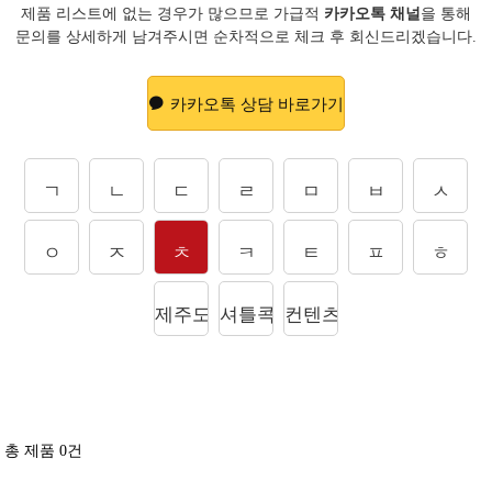
제품 리스트에 없는 경우가 많으므로 가급적
카카오톡 채널
을 통해
문의를
상세하게 남겨주시면 순차적으로 체크 후 회신드리겠습니다.
카카오톡 상담 바로가기
ㄱ
ㄴ
ㄷ
ㄹ
ㅁ
ㅂ
ㅅ
ㅇ
ㅈ
ㅊ
ㅋ
ㅌ
ㅍ
ㅎ
제주도상품
셔틀콕
컨텐츠
총 제품
0
건