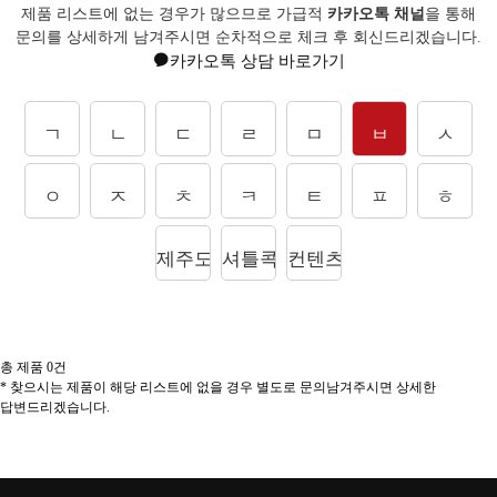
제품 리스트에 없는 경우가 많으므로 가급적
카카오톡 채널
을 통해
문의를
상세하게 남겨주시면 순차적으로 체크 후 회신드리겠습니다.
카카오톡 상담 바로가기
ㄱ
ㄴ
ㄷ
ㄹ
ㅁ
ㅂ
ㅅ
ㅇ
ㅈ
ㅊ
ㅋ
ㅌ
ㅍ
ㅎ
제주도상품
셔틀콕
컨텐츠
총 제품
0
건
* 찾으시는 제품이 해당 리스트에 없을 경우 별도로 문의남겨주시면 상세한
답변드리겠습니다.