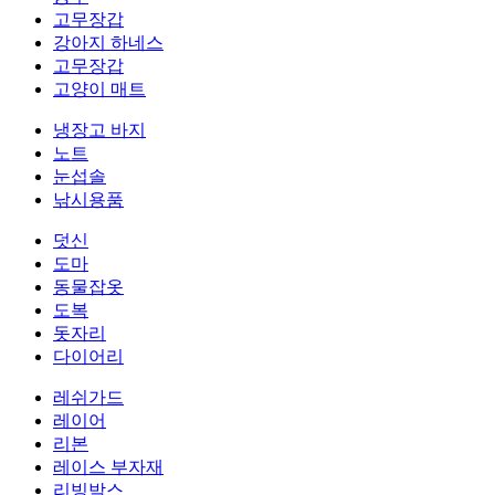
고무장갑
강아지 하네스
고무장갑
고양이 매트
냉장고 바지
노트
눈섭솔
낚시용품
덧신
도마
동물잡옷
도복
돗자리
다이어리
레쉬가드
레이어
리본
레이스 부자재
리빙박스