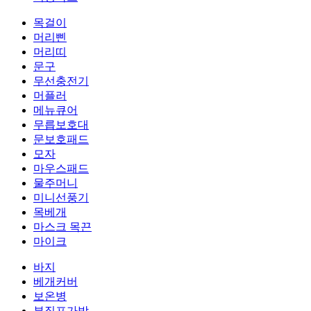
목걸이
머리삔
머리띠
문구
무선충전기
머플러
메뉴큐어
무릅보호대
문보호패드
모자
마우스패드
물주머니
미니선풍기
목베개
마스크 목끈
마이크
바지
베개커버
보온병
부직포가방