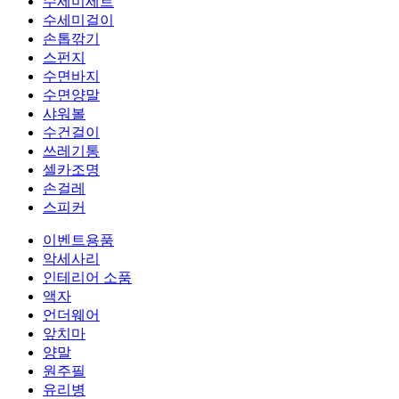
수세미세트
수세미걸이
손톱깎기
스펀지
수면바지
수면양말
샤워볼
수건걸이
쓰레기통
셀카조명
손걸레
스피커
이벤트용품
악세사리
인테리어 소품
액자
언더웨어
앞치마
양말
원주필
유리병