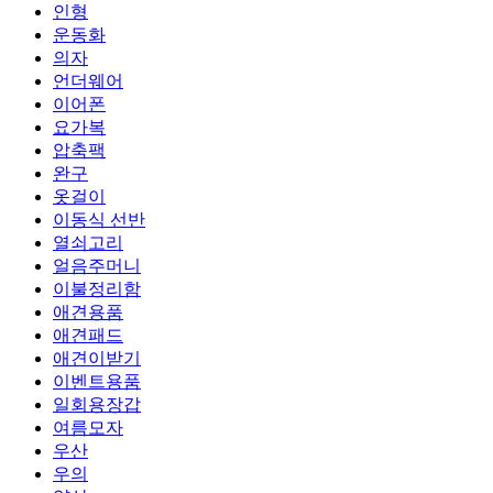
인형
운동화
의자
언더웨어
이어폰
요가복
압축팩
완구
옷걸이
이동식 선반
열쇠고리
얼음주머니
이불정리함
애견용품
애견패드
애견이받기
이벤트용품
일회용장갑
여름모자
우산
우의