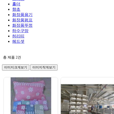
홀더
향초
화장품용기
화장품펌프
화장품뚜껑
하수구망
허리띠
헤드셋
총 제품
2
건
이미지크게보기
이미지작게보기