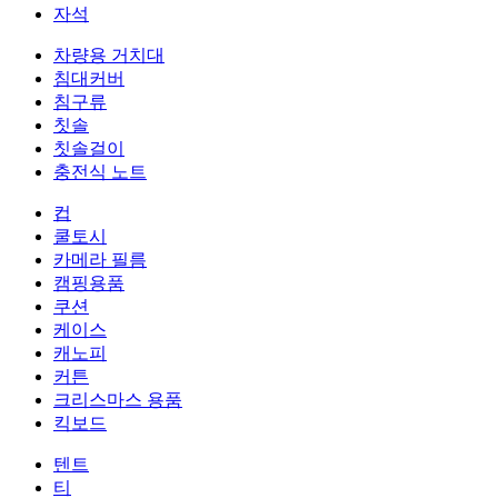
자석
차량용 거치대
침대커버
침구류
칫솔
칫솔걸이
충전식 노트
컵
쿨토시
카메라 필름
캠핑용품
쿠션
케이스
캐노피
커튼
크리스마스 용품
킥보드
텐트
티