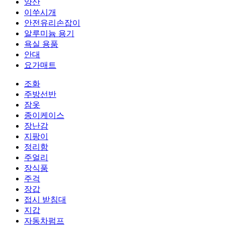
양산
이쑤시개
안전유리손잡이
알루미늄 용기
욕실 용품
안대
요가매트
조화
주방선반
잠옷
종이케이스
장난감
지팡이
정리함
주얼리
장식품
주걱
장갑
접시 받침대
지갑
자동차펌프