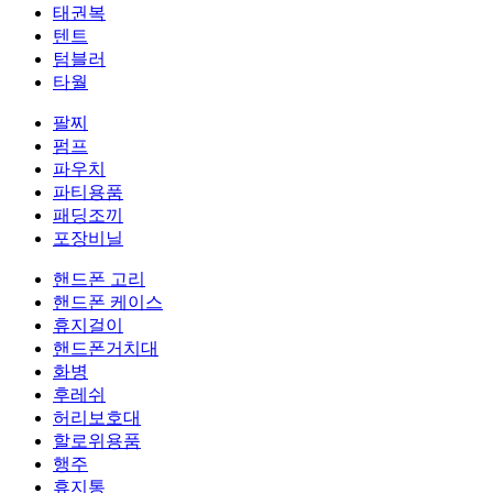
태권복
텐트
텀블러
타월
팔찌
펌프
파우치
파티용품
패딩조끼
포장비닐
핸드폰 고리
핸드폰 케이스
휴지걸이
핸드폰거치대
화병
후레쉬
허리보호대
할로위용품
행주
휴지통