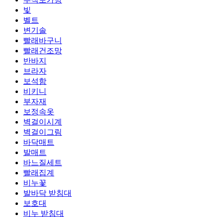
빛
벨트
변기솔
빨래바구니
빨래건조망
반바지
브라자
보석함
비키니
부자재
보정속옷
벽걸이시계
벽걸이그림
바닥매트
발매트
바느질세트
빨래집계
비누꽃
발바닥 받침대
보호대
비누 받침대