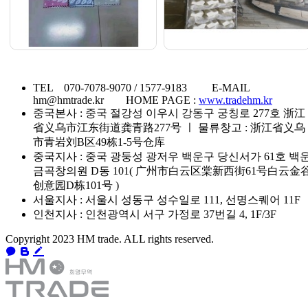
TEL 070-7078-9070 / 1577-9183 E-MAIL
hm@hmtrade.kr HOME PAGE :
www.tradehm.kr
중국본사 : 중국 절강성 이우시 강동구 궁칭로 277호 浙江
省义乌市江东街道龚青路277号 ㅣ 물류창고 : 浙江省义乌
市青岩刘B区49栋1-5号仓库
중국지사 : 중국 광둥성 광저우 백운구 당신서가 61호 백
금곡창의원 D동 101( 广州市白云区棠新西街61号白云金
创意园D栋101号 )
서울지사 : 서울시 성동구 성수일로 111, 선명스퀘어 11F
인천지사 : 인천광역시 서구 가정로 37번길 4, 1F/3F
Copyright 2023 HM trade. ALL rights reserved.