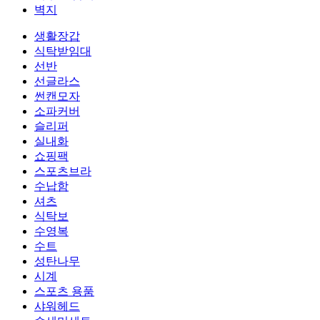
벽지
생활장갑
식탁받임대
선반
선글라스
썬캔모자
소파커버
슬리퍼
실내화
쇼핑팩
스포츠브라
수납함
셔츠
식탁보
수영복
수트
성탄나무
시계
스포츠 용품
샤워헤드