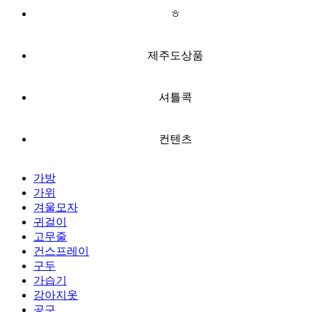
ㅎ
제주도상품
셔틀콕
컨텐츠
가방
가위
겨울모자
귀걸이
고무줄
건스프레이
구두
가습기
강아지옷
공구