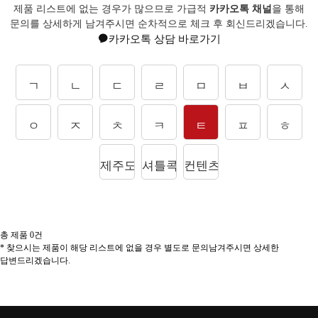
제품 리스트에 없는 경우가 많으므로 가급적
카카오톡 채널
을 통해
문의를
상세하게 남겨주시면 순차적으로 체크 후 회신드리겠습니다.
카카오톡 상담 바로가기
ㄱ
ㄴ
ㄷ
ㄹ
ㅁ
ㅂ
ㅅ
ㅇ
ㅈ
ㅊ
ㅋ
ㅌ
ㅍ
ㅎ
제주도상품
셔틀콕
컨텐츠
총 제품
0
건
* 찾으시는 제품이 해당 리스트에 없을 경우 별도로 문의남겨주시면 상세한
답변드리겠습니다.